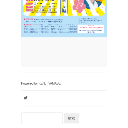
Powered by
KENJI YAMABE
.
検索: